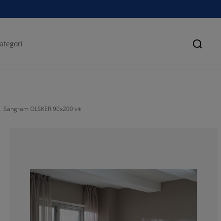
Sök
Sängram OLSKER 90x200 vit
64.2857142857
7.14285714285