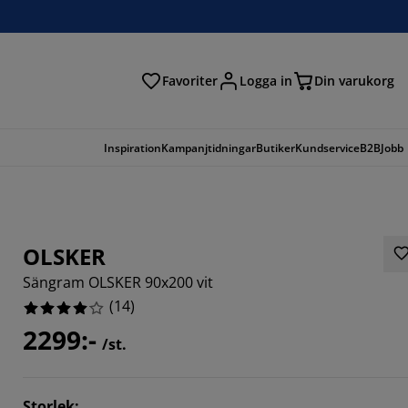
Favoriter
Logga in
Din varukorg
Inspiration
Kampanjtidningar
Butiker
Kundservice
B2B
Jobb
OLSKER
Sängram OLSKER 90x200 vit
(
14
)
2299:-
/st.
1429%
7142%
Storlek
: