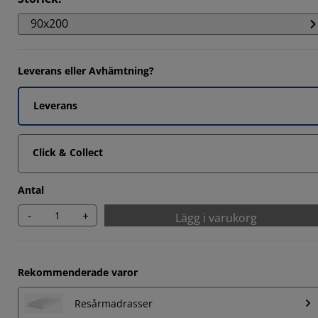
7142%
90x200
14285%
7142%
Leverans eller Avhämtning?
Leverans
Click & Collect
Antal
-
+
Lägg i varukorg
Rekommenderade varor
Resårmadrasser