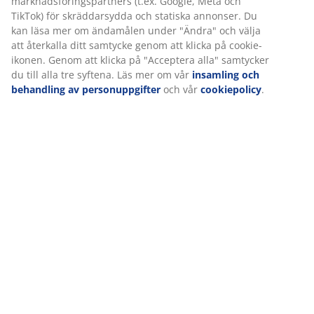
marknadsföringspartners (t.ex. Google, Meta och
TikTok) för skräddarsydda och statiska annonser. Du
Betyg
kan läsa mer om ändamålen under "Ändra" och välja
(
258
)
att återkalla ditt samtycke genom att klicka på cookie-
ikonen. Genom att klicka på "Acceptera alla" samtycker
du till alla tre syftena. Läs mer om vår
insamling och
behandling av personuppgifter
och vår
cookiepolicy
.
Leverans