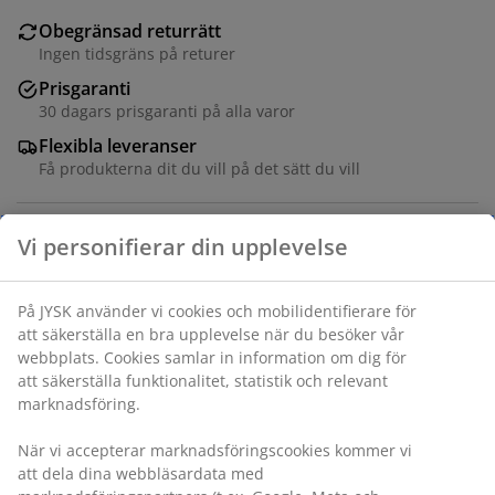
Obegränsad returrätt
Ingen tidsgräns på returer
Prisgaranti
30 dagars prisgaranti på alla varor
Flexibla leveranser
Få produkterna dit du vill på det sätt du vill
Vi personifierar din upplevelse
Konstfanér. Låda med fullt utdrag. B41 x H57 x D33 cm
Varunummer: 3600380
På JYSK använder vi cookies och mobilidentifierare för
att säkerställa en bra upplevelse när du besöker vår
Monteringsanvisning
webbplats. Cookies samlar in information om dig för
att säkerställa funktionalitet, statistik och relevant
marknadsföring.
Specifikationer
När vi accepterar marknadsföringscookies kommer vi
att dela dina webbläsardata med