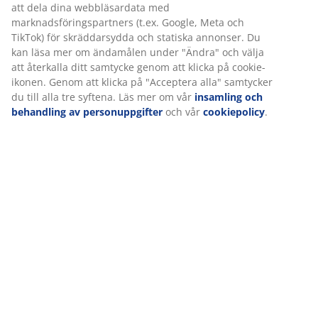
Betyg
(
69
)
Om varumärket
Leverans