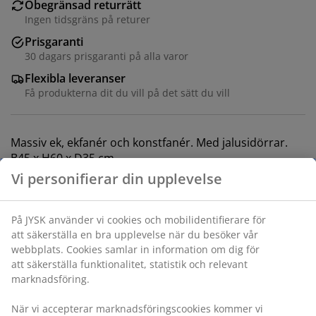
Obegränsad returrätt
Ingen tidsgräns på returer
Prisgaranti
30 dagars prisgaranti på alla varor
Flexibla leveranser
Få produkterna dit du vill på det sätt du vill
Massiv ek, ekfanér och konstfanér. Med jalusidörrar.
B45 x H60 x D35 cm
Varunummer: 3670423
Monteringsanvisning
Specifikationer