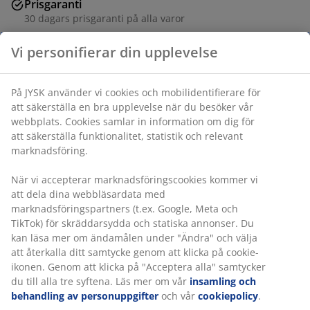
Prisgaranti
30 dagars prisgaranti på alla varor
Flexibla leveranser
Få produkterna dit du vill på det sätt du vill
Varunummer: 4614344
Specifikationer
Betyg
(
12
)
Leverans