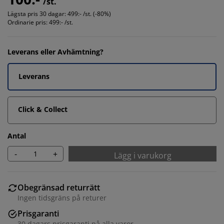
/st.
Lägsta pris 30 dagar:
499:- /st. (-80%)
Ordinarie pris:
499:- /st.
Leverans eller Avhämtning?
Leverans
Click & Collect
Antal
-
+
Lägg i varukorg
Obegränsad returrätt
Ingen tidsgräns på returer
Prisgaranti
30 dagars prisgaranti på alla varor