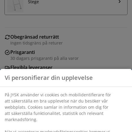
Stege
Obegränsad returrätt
Ingen tidsgräns på returer
Prisgaranti
30 dagars prisgaranti på alla varor
Flexibla leveranser
Få produkterna dit du vill på det sätt du vill
Studsmatta med max. belastning 120 kg. Endast för
utomhus- och privat bruk. Ø305 x H256 cm
Varunummer: 4700002
Monteringsanvisning