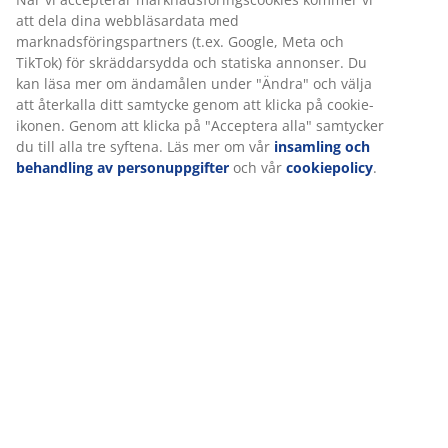
Specifikationer
Betyg
(
54
)
Leverans