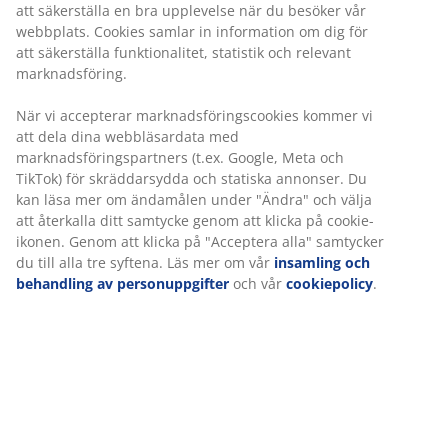
Prisgaranti
30 dagars prisgaranti på alla varor
Flexibla leveranser
Få produkterna dit du vill på det sätt du vill
Blomkruka tillverkad av lätt konstrotting och stål.
Korgen har ett naturligt rottingutseende och är idealisk
för att ge dina växter höjd och få dem att se större ut.
Ett dräneringshål kan enkelt göras för att säkerställa
att överflödigt vatten kan rinna bort. B30 x L30 x H50
cm
Varunummer: 6426004
Monteringsanvisning