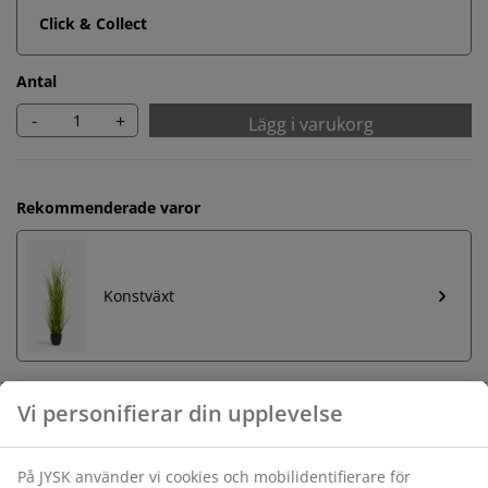
Click & Collect
Antal
-
+
Lägg i varukorg
Rekommenderade varor
Konstväxt
Obegränsad returrätt
Ingen tidsgräns på returer