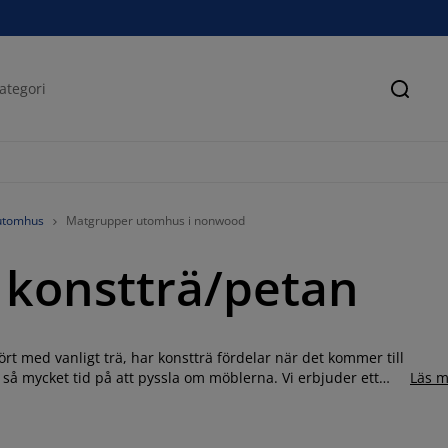
Sök
utomhus
Matgrupper utomhus i nonwood
 konstträ/petan
rt med vanligt trä, har konstträ fördelar när det kommer till
a så mycket tid på att pyssla om möblerna. Vi erbjuder ett
Läs m
ärger och utformningar. Spana in det breda sortimentet på