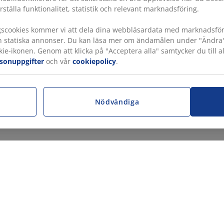
rställa funktionalitet, statistik och relevant marknadsföring.
gscookies kommer vi att dela dina webbläsardata med marknadsföri
h statiska annonser. Du kan läsa mer om ändamålen under "Ändra" oc
ie-ikonen. Genom att klicka på "Acceptera alla" samtycker du till a
rsonuppgifter
och vår
cookiepolicy
.
r
Nödvändiga