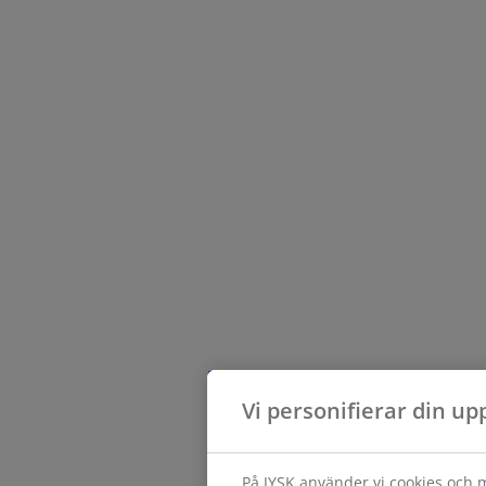
Vi personifierar din up
På JYSK använder vi cookies och m