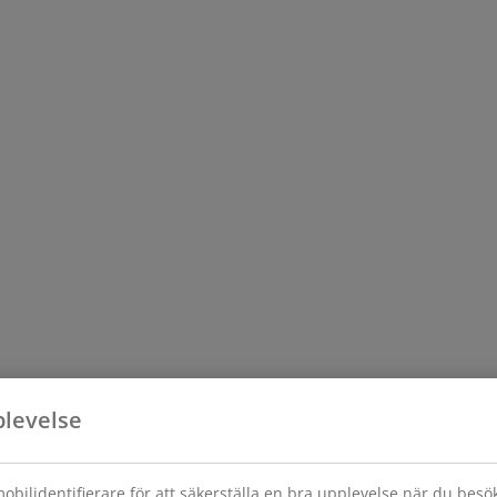
plevelse
obilidentifierare för att säkerställa en bra upplevelse när du bes