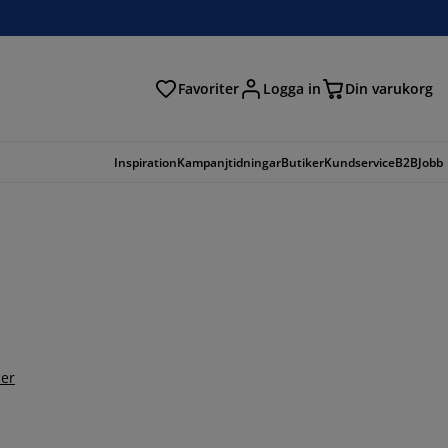
Favoriter
Logga in
Din varukorg
Inspiration
Kampanjtidningar
Butiker
Kundservice
B2B
Jobb
er