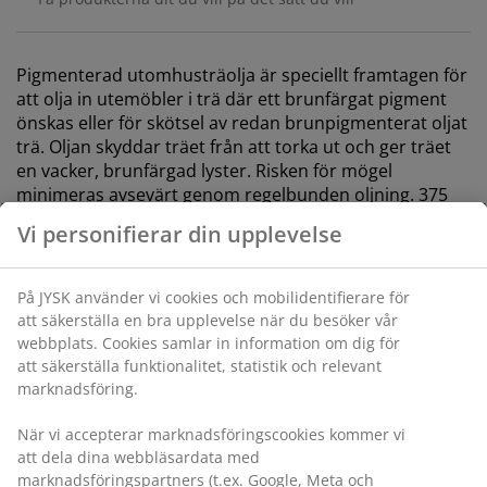
Pigmenterad utomhusträolja är speciellt framtagen för
att olja in utemöbler i trä där ett brunfärgat pigment
önskas eller för skötsel av redan brunpigmenterat oljat
trä. Oljan skyddar träet från att torka ut och ger träet
en vacker, brunfärgad lyster. Risken för mögel
minimeras avsevärt genom regelbunden oljning. 375
ml
Varunummer: 3650120
Märkning
Specifikationer