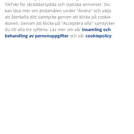
Betyg
(
5
)
Leverans
Vi personifierar din upplevelse
På JYSK använder vi cookies och mobilidentifierare för att säkers
bra upplevelse när du besöker vår webbplats. Cookies samlar in
information om dig för att säkerställa funktionalitet, statistik oc
marknadsföring.
När vi accepterar marknadsföringscookies kommer vi att dela d
webbläsardata med marknadsföringspartners (t.ex. Google, Met
TikTok) för skräddarsydda och statiska annonser. Du kan läsa m
ändamålen under "Ändra" och välja att återkalla ditt samtycke 