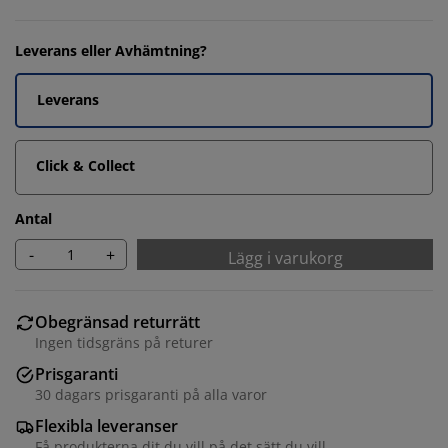
Leverans eller Avhämtning?
Leverans
Click & Collect
Antal
-
+
Lägg i varukorg
Obegränsad returrätt
Ingen tidsgräns på returer
Prisgaranti
30 dagars prisgaranti på alla varor
Flexibla leveranser
Få produkterna dit du vill på det sätt du vill