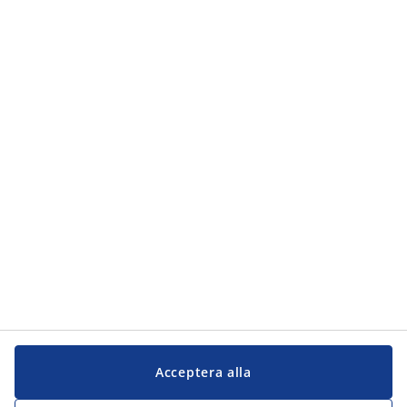
Kategorier
Kategorier
Kundservice
Kundservice
JYSK
JYSK
Kontakta oss
Följ JYSK
Acceptera alla