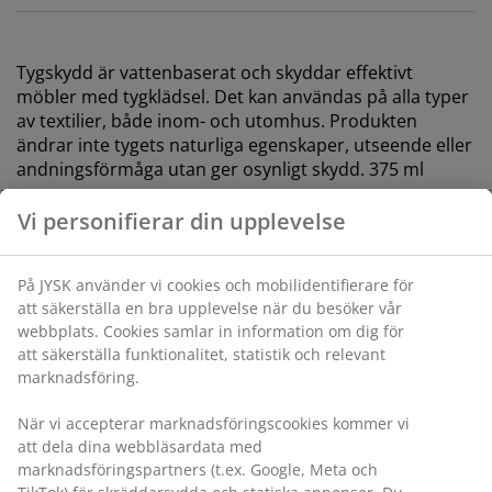
Tygskydd är vattenbaserat och skyddar effektivt
möbler med tygklädsel. Det kan användas på alla typer
av textilier, både inom- och utomhus. Produkten
ändrar inte tygets naturliga egenskaper, utseende eller
andningsförmåga utan ger osynligt skydd. 375 ml
Vi personifierar din upplevelse
Varunummer: 3650118
Märkning
På JYSK använder vi cookies och mobilidentifierare för
att säkerställa en bra upplevelse när du besöker vår
webbplats. Cookies samlar in information om dig för
att säkerställa funktionalitet, statistik och relevant
Specifikationer
marknadsföring.
När vi accepterar marknadsföringscookies kommer vi
att dela dina webbläsardata med
Betyg
marknadsföringspartners (t.ex. Google, Meta och
(
6
)