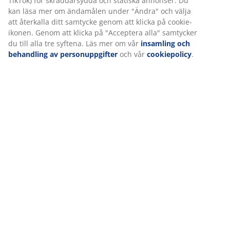
TikTok) för skräddarsydda och statiska annonser. Du
kan läsa mer om ändamålen under "Ändra" och välja
att återkalla ditt samtycke genom att klicka på cookie-
ikonen. Genom att klicka på "Acceptera alla" samtycker
Leverans
du till alla tre syftena. Läs mer om vår
insamling och
behandling av personuppgifter
och vår
cookiepolicy
.