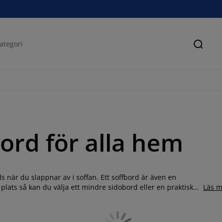
Sök
ord för alla hem
nds när du slappnar av i soffan. Ett soffbord är även en
lats så kan du välja ett mindre sidobord eller en praktisk
Läs m
val av soffbord i många färger, former och storlekar och ett
ek, valnöt, glas, metall och akacia. Köp ditt nya soffbord eller