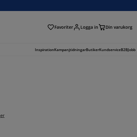
Favoriter
Logga in
Din varukorg
Inspiration
Kampanjtidningar
Butiker
Kundservice
B2B
Jobb
er