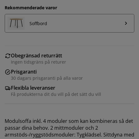
Rekommenderade varor
Soffbord
Obegränsad returrätt
Ingen tidsgräns på returer
Prisgaranti
30 dagars prisgaranti på alla varor
Flexibla leveranser
Få produkterna dit du vill på det sätt du vill
Vi personifierar din upplevelse
På JYSK använder vi cookies och mobilidentifierare för
Modulsoffa inkl. 4 moduler som kan kombineras så det
att säkerställa en bra upplevelse när du besöker vår
passar dina behov. 2 mittmoduler och 2
webbplats. Cookies samlar in information om dig för
armstöds-/ryggstödsmoduler: Tygklädsel. Sittdyna med
att säkerställa funktionalitet, statistik och relevant