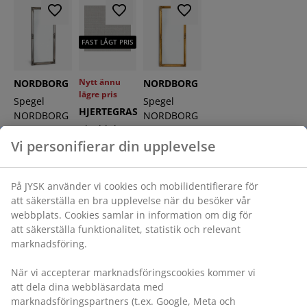
FAST LÅGT PRIS
Nytt ännu
NORDBORG
NORDBORG
lägre pris
Spegel
Spegel
HJERTEGRAS
NORDBORG
NORDBORG
Akrylduk
72x162
72×162 guld
Vi personifierar din upplevelse
HJERTEGRAS
silver
140 grå
1299:-
/st.
1299:-
På JYSK använder vi cookies och mobilidentifierare för
/st.
100:-
att säkerställa en bra upplevelse när du besöker vår
+ Flera
/meter
varianter
webbplats. Cookies samlar in information om dig för
+ Flera
Tidigare pris:
varianter
150:- /meter
att säkerställa funktionalitet, statistik och relevant
marknadsföring.
När vi accepterar marknadsföringscookies kommer vi
att dela dina webbläsardata med
Snygga möbler av hög kvalitet
marknadsföringspartners (t.ex. Google, Meta och