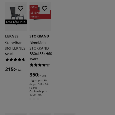
-38%
Så långt lagret
räcker
FAST LÅGT PRIS
LEKNES
STOKKAND
Stapelbar
Blomlåda
stol LEKNES
STOKKAND
svart
B30xL83xH60
svart
215:-
/st.
350:-
/st.
Lägsta pris 30
dagar:
560:- /st.
(-38%)
Ordinarie pris:
1399:- /st.