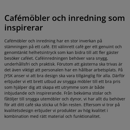
öbelvård
tebelysning
nsektsnät
akan
äddmadrasser
elysning
Cafémöbler och inredning som
önsterfilm
amping
arderober
adrasskydd
ushållsartiklar
inspirerar
ardinstänger och tillbehör
ovrumsmöbler
ängramar
arnrum
Cafémöbler och inredning har en stor inverkan på
ytillbehör och sytråd
ängbotten med förvaring
vätt och stryk
stämningen på ett café. Ett välinrett café ger ett genuint och
genomtänkt helhetsintryck som kan bidra till att fler gäster
ängbottnar
usdjur
besöker caféet. Caféinredningen behöver vara snygg,
underhållsfri och praktisk. Förutom att gästerna ska trivas är
det även viktigt att personalen har en hållbar arbetsplats. På
arnmadrasser
JYSK anser vi att bra design ska vara tillgänglig för alla. Därför
erbjuder vi ett brett utbud av snygga möbler till ett bra pris
arnsängar
som hjälper dig att skapa ett utrymme som är både
inbjudande och inspirerande. Från bekväma stolar och
fåtöljer till snygga utemöbler och dynor, vi har allt du behöver
för att ditt café ska sticka ut från resten. Eftersom vi tror på
kvalitetsdesign erbjuder vi produkter av hög kvalitet i
kombination med rätt material och funktionalitet.