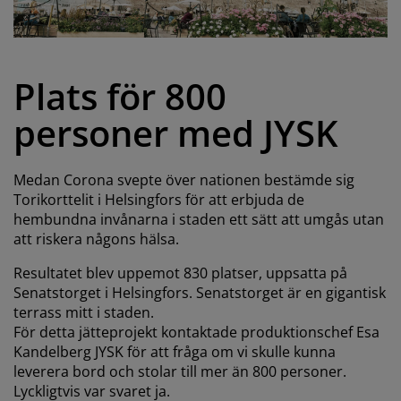
öbelvård
tebelysning
nsektsnät
akan
äddmadrasser
elysning
önsterfilm
amping
arderober
adrasskydd
ushållsartiklar
Plats för 800
ardinstänger och tillbehör
ovrumsmöbler
ängramar
arnrum
personer med JYSK
ytillbehör och sytråd
ängbotten med förvaring
vätt och stryk
Medan Corona svepte över nationen bestämde sig
ängbottnar
usdjur
Torikorttelit i Helsingfors för att erbjuda de
hembundna invånarna i staden ett sätt att umgås utan
arnmadrasser
att riskera någons hälsa.
arnsängar
Resultatet blev uppemot 830 platser, uppsatta på
Senatstorget i Helsingfors. Senatstorget är en gigantisk
terrass mitt i staden.
För detta jätteprojekt kontaktade produktionschef Esa
Kandelberg JYSK för att fråga om vi skulle kunna
leverera bord och stolar till mer än 800 personer.
Lyckligtvis var svaret ja.