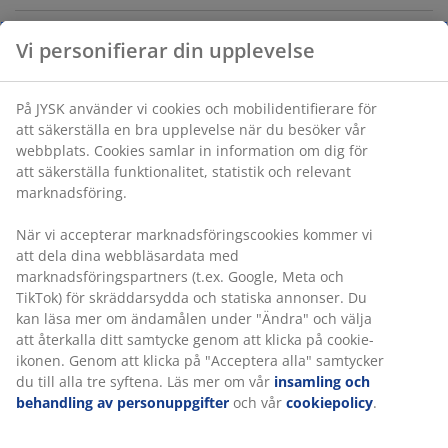
Vi personifierar din upplevelse
Varunummer: 2786300
Märkning
På JYSK använder vi cookies och mobilidentifierare för
att säkerställa en bra upplevelse när du besöker vår
webbplats. Cookies samlar in information om dig för
att säkerställa funktionalitet, statistik och relevant
Specifikationer
marknadsföring.
När vi accepterar marknadsföringscookies kommer vi
att dela dina webbläsardata med
Betyg
marknadsföringspartners (t.ex. Google, Meta och
(
0
)
TikTok) för skräddarsydda och statiska annonser. Du
kan läsa mer om ändamålen under "Ändra" och välja
att återkalla ditt samtycke genom att klicka på cookie-
ikonen. Genom att klicka på "Acceptera alla" samtycker
Leverans
du till alla tre syftena. Läs mer om vår
insamling och
behandling av personuppgifter
och vår
cookiepolicy
.