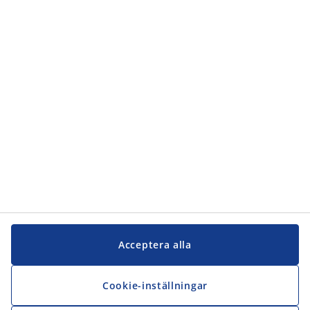
Kundservice
Kundservice
JYSK
JYSK
Kontakta oss
Följ JYSK
Acceptera alla
Cookie-inställningar