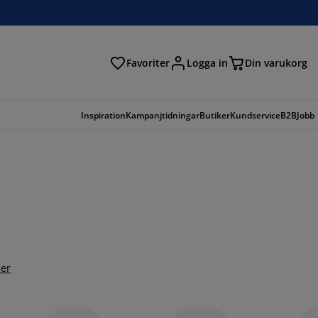
Favoriter
Logga in
Din varukorg
Inspiration
Kampanjtidningar
Butiker
Kundservice
B2B
Jobb
er