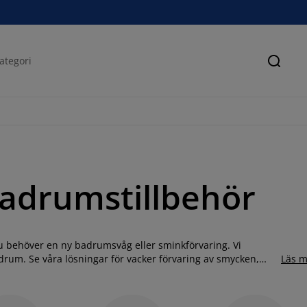
Sök
adrumstillbehör
du behöver en ny badrumsvåg eller sminkförvaring. Vi
adrum. Se våra lösningar för vacker förvaring av smycken,
Läs m
raktiskt och funktionellt, men med tillbehör som passar din
hittar du badrumstillbehör till ett bra pris på JYSK. Vårt
d, samt badsvampar, badrumsvågar, tandborstar,