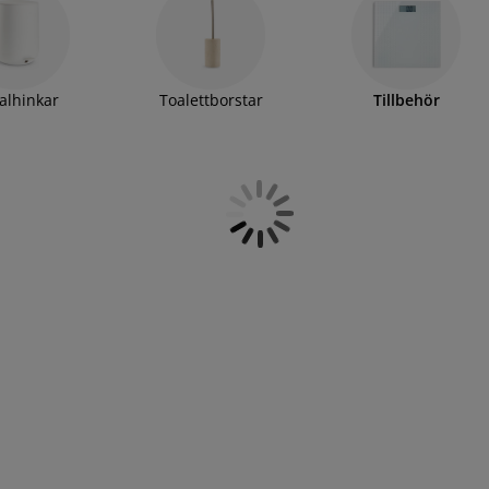
eglar. Utforska vårt sortiment och hitta din favorit.
alhinkar
Toalettborstar
Tillbehör