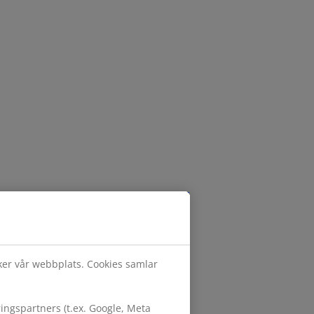
öker vår webbplats. Cookies samlar
ngspartners (t.ex. Google, Meta