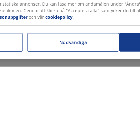
h statiska annonser. Du kan läsa mer om ändamålen under "Ändra" oc
ie-ikonen. Genom att klicka på "Acceptera alla" samtycker du till a
rsonuppgifter
och vår
cookiepolicy
.
r
Nödvändiga