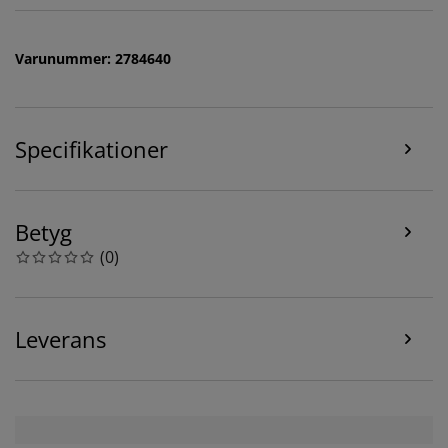
Vi personifierar din upplevelse
Varunummer: 2784640
På JYSK använder vi cookies och mobilidentifierare för
att säkerställa en bra upplevelse när du besöker vår
webbplats. Cookies samlar in information om dig för
Specifikationer
att säkerställa funktionalitet, statistik och relevant
marknadsföring.
När vi accepterar marknadsföringscookies kommer vi
Betyg
att dela dina webbläsardata med
(
0
)
marknadsföringspartners (t.ex. Google, Meta och
TikTok) för skräddarsydda och statiska annonser. Du
kan läsa mer om ändamålen under "Ändra" och välja
att återkalla ditt samtycke genom att klicka på cookie-
Leverans
ikonen. Genom att klicka på "Acceptera alla" samtycker
du till alla tre syftena. Läs mer om vår
insamling och
behandling av personuppgifter
och vår
cookiepolicy
.