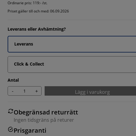
Ordinarie pris:
119:- /st.
4546%
Priset gäller till och med: 06.09.2026
9092%
Leverans eller Avhämtning?
2727%
Leverans
Click & Collect
Antal
-
+
Lägg i varukorg
Obegränsad returrätt
Ingen tidsgräns på returer
Prisgaranti