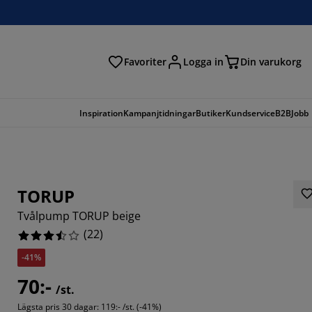
Favoriter
Logga in
Din varukorg
Inspiration
Kampanjtidningar
Butiker
Kundservice
B2B
Jobb
TORUP
Tvålpump TORUP beige
(
22
)
-41%
5454%
70:-
/st.
4546%
Lägsta pris 30 dagar:
119:- /st. (-41%)