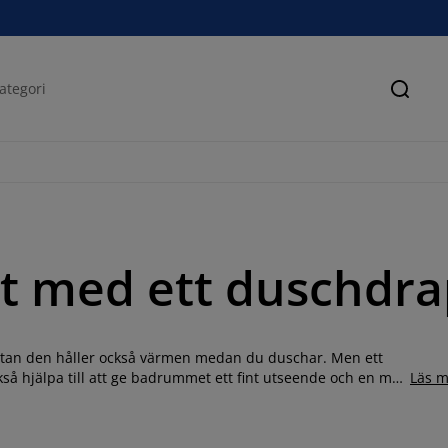
Sök
 med ett duschdra
 utan den håller också värmen medan du duschar. Men ett
kså hjälpa till att ge badrummet ett fint utseende och en mer
Läs m
i. Vi har ett stort utbud av duschdraperi, välj mellan måtten
 smaker - både neutrala och mönstrade. Köp online eller ute