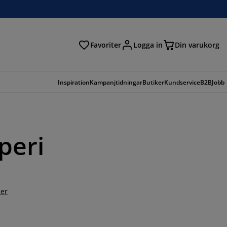
Favoriter
Logga in
Din varukorg
Inspiration
Kampanjtidningar
Butiker
Kundservice
B2B
Jobb
peri
er