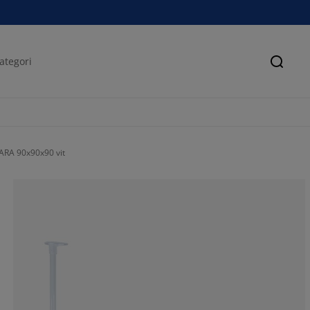
Sök
ARA 90x90x90 vit
62.74509803921
17.64705882352