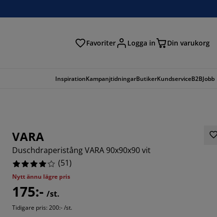
Favoriter
Logga in
Din varukorg
Inspiration
Kampanjtidningar
Butiker
Kundservice
B2B
Jobb
VARA
Duschdraperistång VARA 90x90x90 vit
(
51
)
Nytt ännu lägre pris
175:-
5684%
/st.
Tidigare pris: 200:- /st.
9413%