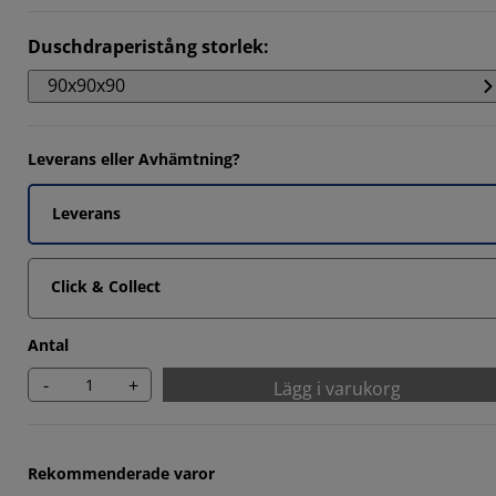
4901%
Duschdraperistång storlek
:
647%
90x90x90
5294%
Leverans eller Avhämtning?
Leverans
Click & Collect
Antal
-
+
Lägg i varukorg
Rekommenderade varor