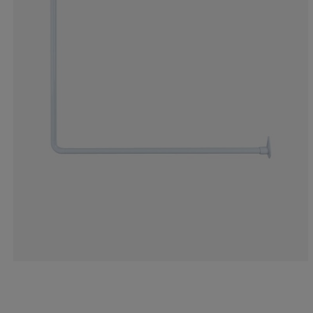
1.960784313725
5.88235294117
11.7647058823