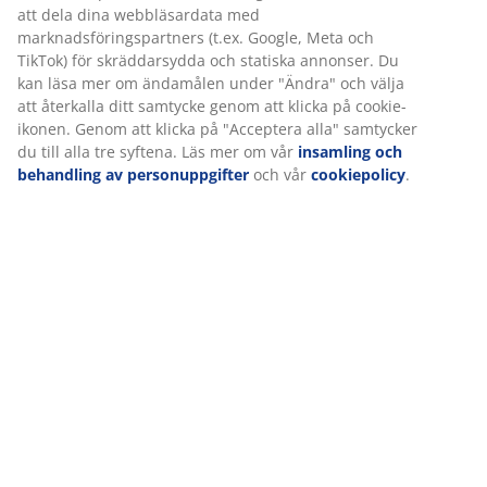
Specifikationer
Betyg
(
177
)
Leverans
Vi personifierar din upplevelse