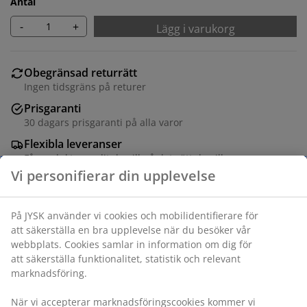
Antal
-
+
Lägg i varukorg
Obegränsad returrätt
Ingen tidsgräns på returer
Prisgaranti
30 dagars prisgaranti på alla varor
Flexibla leveranser
Få produkterna dit du vill på det sätt du vill
Konstfanér. B70 x H191 x D30 cm
Varunummer: 3640337
Monteringsanvisning