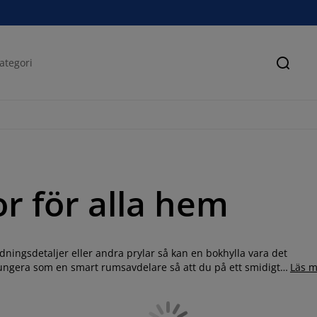
Sök
or för alla hem
edningsdetaljer eller andra prylar så kan en bokhylla vara det
 fungera som en smart rumsavdelare så att du på ett smidigt
Läs m
 och skåp från vårt breda sortiment. Oavsett vad du är på jakt
Du hittar även snygga
förvaringskorgar
till dina hyllor hos oss.