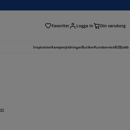
Favoriter
Logga in
Din varukorg
Inspiration
Kampanjtidningar
Butiker
Kundservice
B2B
Jobb
er