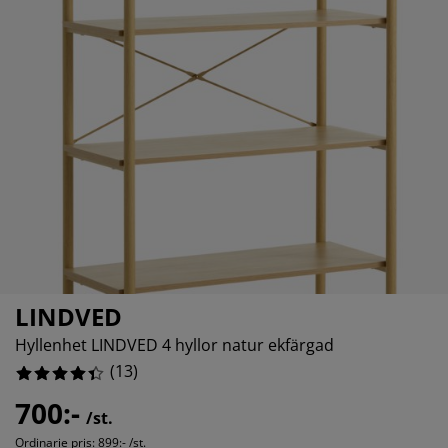
öbelvård
tebelysning
nsektsnät
akan
äddmadrasser
elysning
7%
önsterfilm
amping
arderober
adrasskydd
ushållsartiklar
ardinstänger och tillbehör
ovrumsmöbler
ängramar
arnrum
ytillbehör och sytråd
ängbotten med förvaring
vätt och stryk
ängbottnar
usdjur
arnmadrasser
arnsängar
LINDVED
Hyllenhet LINDVED 4 hyllor natur ekfärgad
(
13
)
700:-
/st.
Ordinarie pris:
899:- /st.