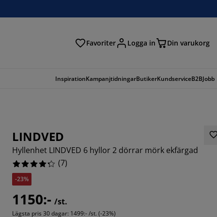
Favoriter
Logga in
Din varukorg
Inspiration
Kampanjtidningar
Butiker
Kundservice
B2B
Jobb
LINDVED
Hyllenhet LINDVED 6 hyllor 2 dörrar mörk ekfärgad
(
7
)
-23%
5714%
1150:-
/st.
14285%
Lägsta pris 30 dagar:
1499:- /st. (-23%)