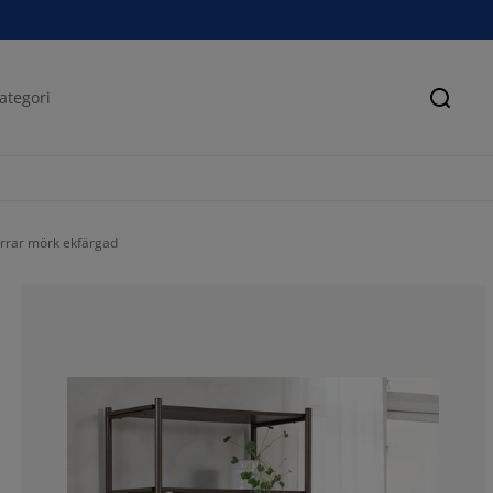
Sök
örrar mörk ekfärgad
57.1428571428
14.2857142857