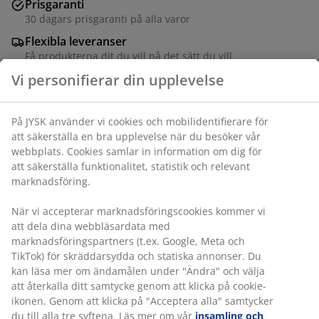
Prisgaranti
30 dagars prisgaranti på alla varor
Flexibla leveranser
Få produkterna dit du vill på det sätt du vill
Korg tillverkad av vävt papper på en stadig stålram.
Den rymliga designen är idealisk för förvaring av
föremål som filtar och leksaker. Två integrerade
handtag gör den lätt att bära. B32 x L42 x H40 cm
Varunummer: 4912903
Specifikationer