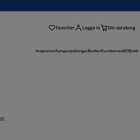
Favoriter
Logga in
Din varukorg
Inspiration
Kampanjtidningar
Butiker
Kundservice
B2B
Jobb
er