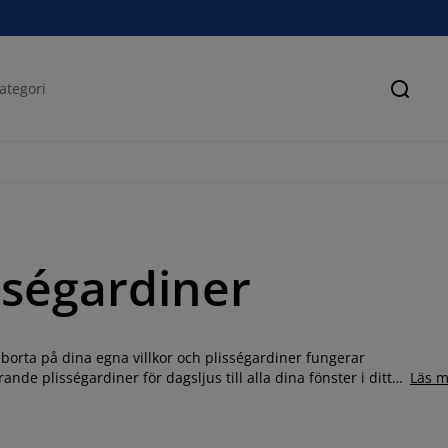
Sök
isségardiner
r borta på dina egna villkor och plisségardiner fungerar
ande plisségardiner för dagsljus till alla dina fönster i ditt
Läs m
 och hämta upp dina nya gardiner ute i din lokala JYSK-butik.
nativ för ditt hem.