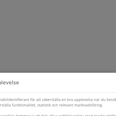
plevelse
obilidentifierare för att säkerställa en bra upplevelse när du bes
rställa funktionalitet, statistik och relevant marknadsföring.
gscookies kommer vi att dela dina webbläsardata med marknadsföri