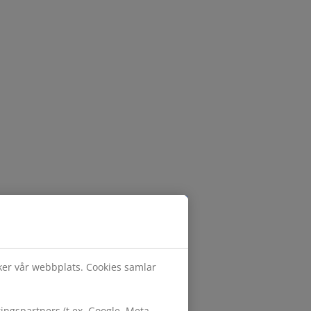
öker vår webbplats. Cookies samlar
ngspartners (t.ex. Google, Meta