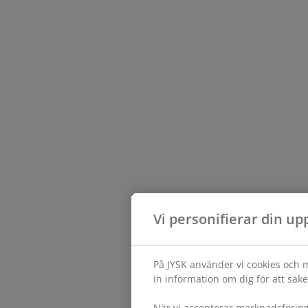
Vi personifierar din up
På JYSK använder vi cookies och m
in information om dig för att säke
När vi accepterar marknadsförin