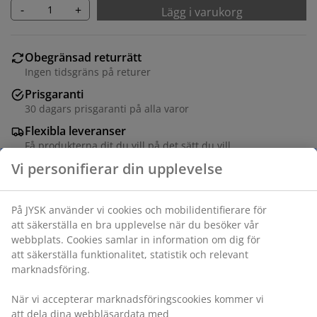
-
+
Lägg i varukorg
Obegränsad returrätt
Ingen tidsgräns på returer
Prisgaranti
30 dagars prisgaranti på alla varor
Flexibla leveranser
Få produkterna dit du vill på det sätt du vill
Varunummer: 5533920
Monteringsanvisning
Monteringsanvisning
Specifikationer