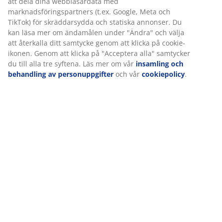
Specifikationer
Betyg
(
181
)
Leverans
Vi personifierar din upplevelse
På JYSK använder vi cookies och mobilidentifierare för att säkers
bra upplevelse när du besöker vår webbplats. Cookies samlar in
information om dig för att säkerställa funktionalitet, statistik och
relevant marknadsföring.
När vi accepterar marknadsföringscookies kommer vi att dela d
webbläsardata med marknadsföringspartners (t.ex. Google, Met
TikTok) för skräddarsydda och statiska annonser. Du kan läsa m
ändamålen under "Ändra" och välja att återkalla ditt samtycke