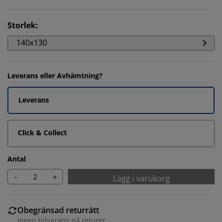
Storlek
:
140x130
Leverans eller Avhämtning?
Leverans
Click & Collect
Antal
-
+
Lägg i varukorg
Obegränsad returrätt
Ingen tidsgräns på returer