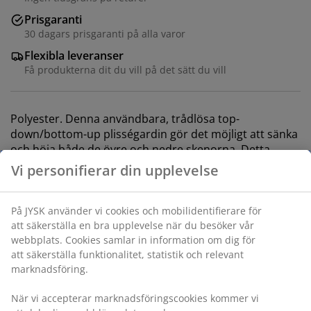
Prisgaranti
30 dagars prisgaranti på alla varor
Flexibla leveranser
Få produkterna dit du vill på det sätt du vill
Polyester. Denna användbara, trådlösa top-
down/bottom-up plisségardin gör det möjligt att sänka
och höja både de övre och nedre skenorna. Detta
innebär att du perfekt kan balansera ljus och
integritetsbehov i ditt hem. Kan kortas av på bredden.
B140 x H130 cm
Varunummer: 5529718
Monteringsanvisning