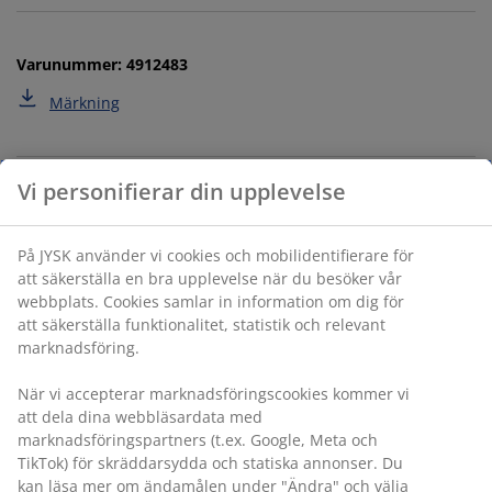
Varunummer: 4912483
Märkning
Specifikationer
Betyg
(
12
)
Leverans