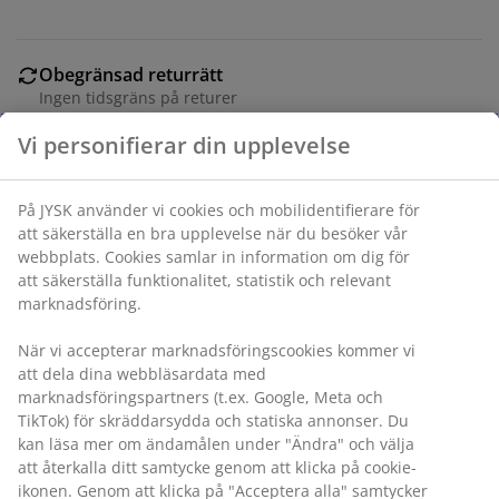
Obegränsad returrätt
Ingen tidsgräns på returer
Prisgaranti
Vi personifierar din upplevelse
30 dagars prisgaranti på alla varor
Flexibla leveranser
På JYSK använder vi cookies och mobilidentifierare för
Få produkterna dit du vill på det sätt du vill
att säkerställa en bra upplevelse när du besöker vår
webbplats. Cookies samlar in information om dig för
att säkerställa funktionalitet, statistik och relevant
Varunummer: 4912949
marknadsföring.
Monteringsanvisning
När vi accepterar marknadsföringscookies kommer vi
att dela dina webbläsardata med
marknadsföringspartners (t.ex. Google, Meta och
TikTok) för skräddarsydda och statiska annonser. Du
Specifikationer
kan läsa mer om ändamålen under "Ändra" och välja
att återkalla ditt samtycke genom att klicka på cookie-
ikonen. Genom att klicka på "Acceptera alla" samtycker