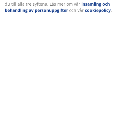
du till alla tre syftena. Läs mer om vår
insamling och
Betyg
behandling av personuppgifter
och vår
cookiepolicy
.
(
1
)
Leverans