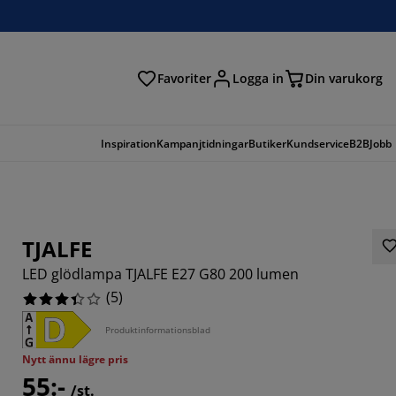
Favoriter
Logga in
Din varukorg
Inspiration
Kampanjtidningar
Butiker
Kundservice
B2B
Jobb
TJALFE
LED glödlampa TJALFE E27 G80 200 lumen
(
5
)
Produktinformationsblad
Nytt ännu lägre pris
55:-
/st.