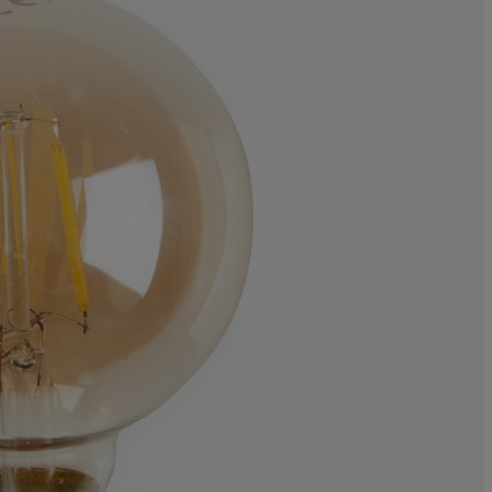
0%
0%
40%