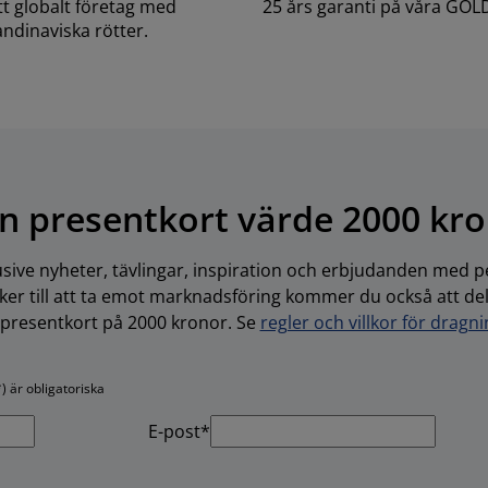
ett globalt företag med
25 års garanti på våra GOL
ndinaviska rötter.
n presentkort värde 2000 kr
usive nyheter, tävlingar, inspiration och erbjudanden med pe
r till att ta emot marknadsföring kommer du också att delta
-presentkort på 2000 kronor. Se
regler och villkor för dragn
) är obligatoriska
E-post*