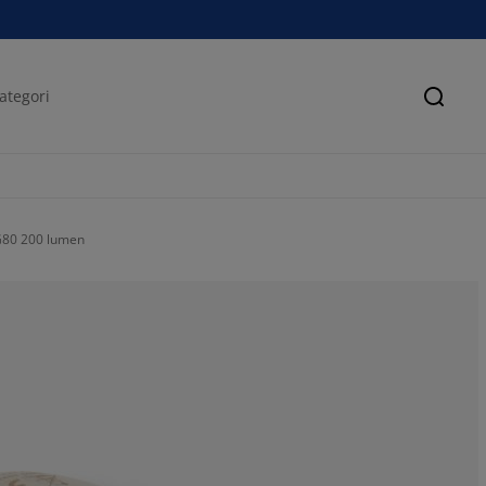
Sök
G80 200 lumen
60%
0%