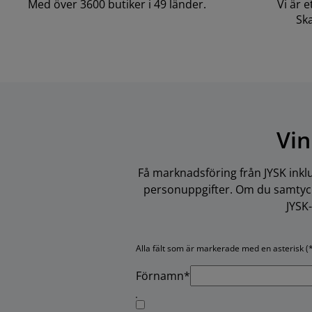
Med över 3600 butiker i 49 länder.
Vi är 
Ska
Vin
Få marknadsföring från JYSK inkl
personuppgifter. Om du samtycke
JYSK
Alla fält som är markerade med en asterisk (*
Förnamn*