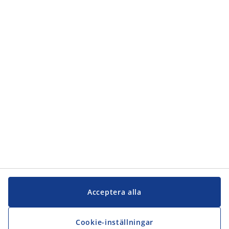
Kategorier
Kundservice
Kundservice
JYSK
JYSK
Kontakta oss
Följ JYSK
Acceptera alla
Cookie-inställningar