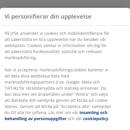
Vi personifierar din upplevelse
Varunummer: 5703400
På JYSK använder vi cookies och mobilidentifierare för
att säkerställa en bra upplevelse när du besöker vår
Specifikationer
webbplats. Cookies samlar in information om dig för
att säkerställa funktionalitet, statistik och relevant
marknadsföring.
Betyg
När vi accepterar marknadsföringscookies kommer vi
(
8
)
att dela dina webbläsardata med
marknadsföringspartners (t.ex. Google, Meta och
TikTok) för skräddarsydda och statiska annonser. Du
kan läsa mer om ändamålen under "Ändra" och välja
Leverans
att återkalla ditt samtycke genom att klicka på cookie-
ikonen. Genom att klicka på "Acceptera alla" samtycker
du till alla tre syftena. Läs mer om vår
insamling och
behandling av personuppgifter
och vår
cookiepolicy
.