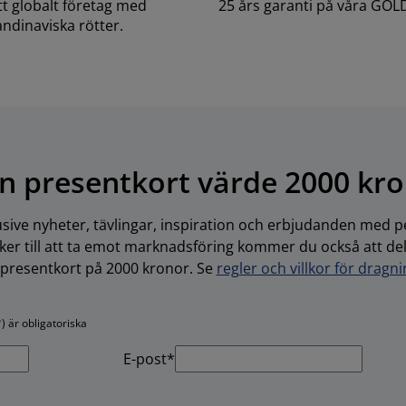
ett globalt företag med
25 års garanti på våra GOL
ndinaviska rötter.
n presentkort värde 2000 kr
usive nyheter, tävlingar, inspiration och erbjudanden med pe
r till att ta emot marknadsföring kommer du också att delta
-presentkort på 2000 kronor. Se
regler och villkor för dragn
) är obligatoriska
E-post*