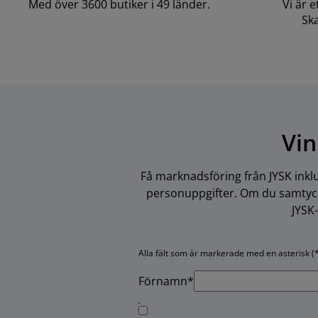
Med över 3600 butiker i 49 länder.
Vi är 
Ska
Vin
Få marknadsföring från JYSK inkl
personuppgifter. Om du samtycke
JYSK
Alla fält som är markerade med en asterisk (*
Förnamn*