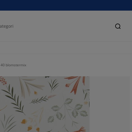
Sök
140 blomstermix
71.4285714285
0%