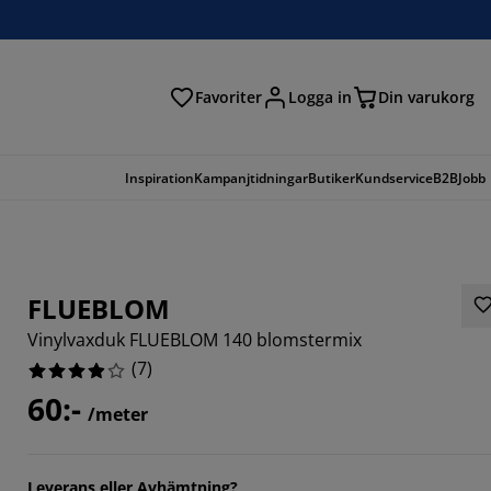
Favoriter
Logga in
Din varukorg
Inspiration
Kampanjtidningar
Butiker
Kundservice
B2B
Jobb
FLUEBLOM
Vinylvaxduk FLUEBLOM 140 blomstermix
(
7
)
60:-
/meter
7143%
Leverans eller Avhämtning?