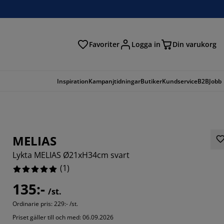
Favoriter
Logga in
Din varukorg
Inspiration
Kampanjtidningar
Butiker
Kundservice
B2B
Jobb
MELIAS
Lykta MELIAS Ø21xH34cm svart
(
1
)
135:-
/st.
Ordinarie pris:
229:- /st.
Priset gäller till och med: 06.09.2026