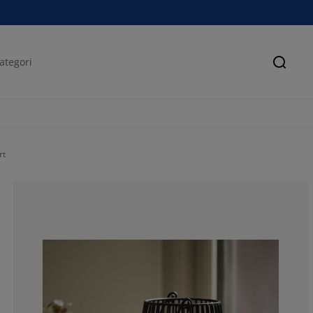
Sök
rt
100%
0%