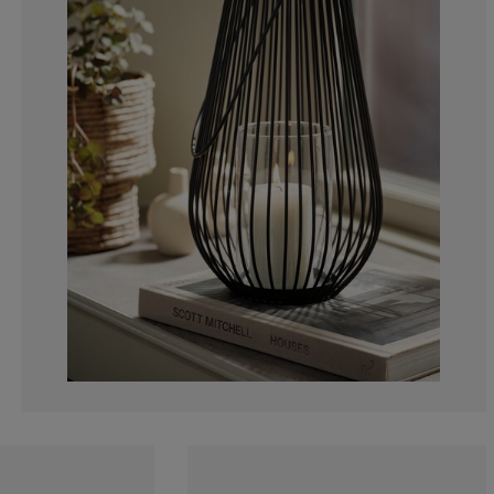
0%
0%
0%