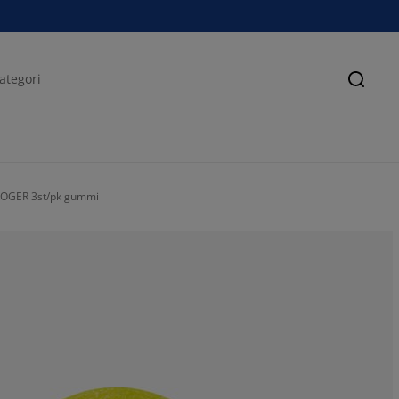
Sök
 ROGER 3st/pk gummi
50%
0%