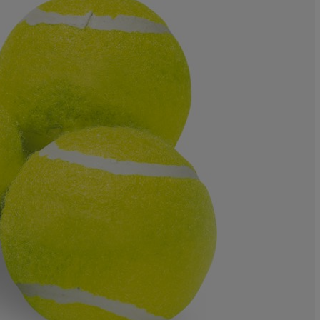
0%
12.5%
37.5%