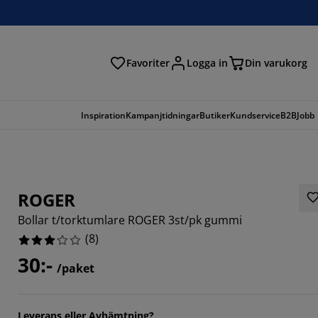
Favoriter
Logga in
Din varukorg
Inspiration
Kampanjtidningar
Butiker
Kundservice
B2B
Jobb
ROGER
Bollar t/torktumlare ROGER 3st/pk gummi
(
8
)
30:-
/paket
Leverans eller Avhämtning?