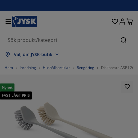
Sängar och madrasser
Uteplats & balkong
Vardagsrum
Inredning
Förvaring
Gardiner
Matrum
Badrum
Sovrum
Kontor
Hall
Sök
sa alla
sa alla
sa alla
sa alla
sa alla
sa alla
sa alla
sa alla
sa alla
sa alla
sa alla
Välj din JYSK-butik
adrasser
esårbottnar
anddukar
ontorsmöbler
offor
ord
arderob
llförvaring
ärdigsydda gardiner
temöbler & balkongmöbler
ekoration
Hem
Inredning
Hushållsartiklar
Rengöring
Diskborste ASP L26cm
ängar
esårmadrasser
xtilier
örvaring
olar
olar
örvaring
ll väggen
ullgardiner
rädgårdsdynor
xtilier
Nyhet
FAST LÅGT PRIS
ynboxar
äcken
kummadrasser
adrumsvaror
ord
örvaring
llförvaring
måförvaring
amellgardiner
ll bordet
olskydd
öbelvård
ovkuddar
ontinentalsängar
ätt och stryk
örvaring
måförvaring
xtilier
ersienner
ll väggen
rädgårdstillbehör
V-bänkar
öbelvård
ängkläder
ällbara sängar
lisségardiner
ök