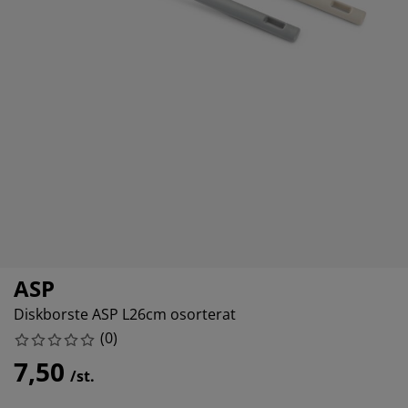
öbelvård
tebelysning
nsektsnät
akan
äddmadrasser
elysning
önsterfilm
amping
arderober
adrasskydd
shållsartiklar
ardinstänger och tillbehör
ovrumsmöbler
ängramar
arnrum
tillbehör och sytråd
ängbotten med förvaring
ätt och stryk
ängbottnar
usdjur
arnmadrasser
arnsängar
ASP
Diskborste ASP L26cm osorterat
(
0
)
7,50
/st.