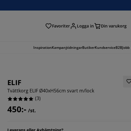
Favoriter
Logga in
Din varukorg
Inspiration
Kampanjtidningar
Butiker
Kundservice
B2B
Jobb
ELIF
Tvättkorg ELIF Ø40xH56cm svart m/lock
(
3
)
450:-
/st.
Leverans eller Avhämtning?