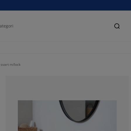
Sök
svart m/lock
100%
0%