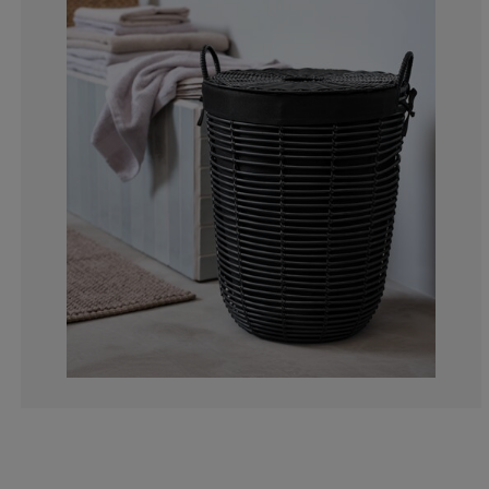
0%
0%
0%