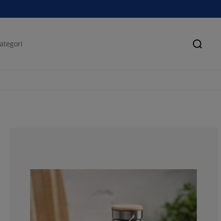
Sök
100%
0%