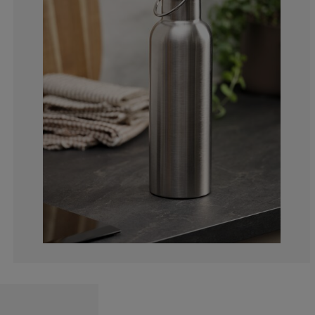
0%
0%
0%