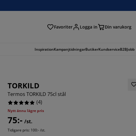
Favoriter
Logga in
Din varukorg
Inspiration
Kampanjtidningar
Butiker
Kundservice
B2B
Jobb
TORKILD
Termos TORKILD 75cl stål
(
4
)
Nytt ännu lägre pris
75:-
/st.
Tidigare pris: 100:- /st.