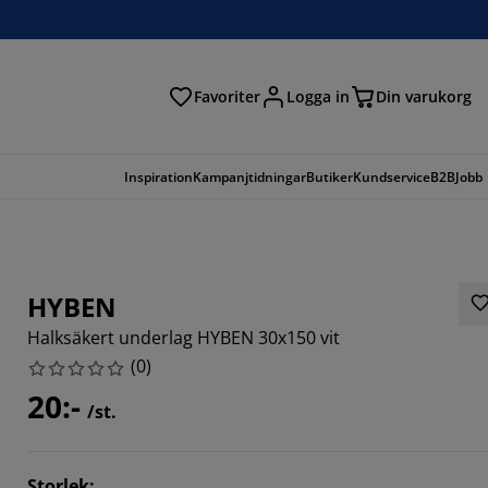
Favoriter
Logga in
Din varukorg
Inspiration
Kampanjtidningar
Butiker
Kundservice
B2B
Jobb
HYBEN
Halksäkert underlag HYBEN 30x150 vit
(
0
)
20:-
/st.
Storlek
: