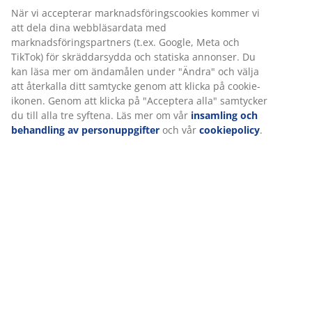
Varunummer: 6519800
Specifikationer
Betyg
(
50
)
Leverans