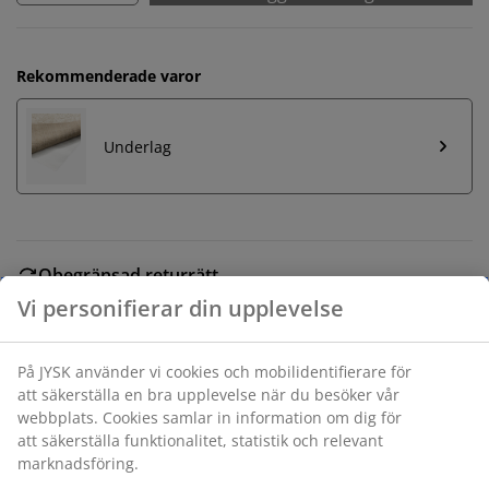
Rekommenderade varor
Underlag
Obegränsad returrätt
Ingen tidsgräns på returer
Prisgaranti
30 dagars prisgaranti på alla varor
Flexibla leveranser
Få produkterna dit du vill på det sätt du vill