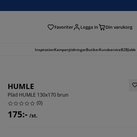
Favoriter
Logga in
Din varukorg
Inspiration
Kampanjtidningar
Butiker
Kundservice
B2B
Jobb
HUMLE
Pläd HUMLE 130x170 brun
(
0
)
175:-
/st.