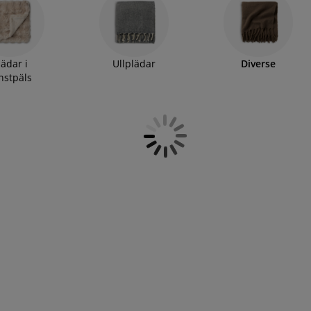
lädar i
Ullplädar
Diverse
nstpäls