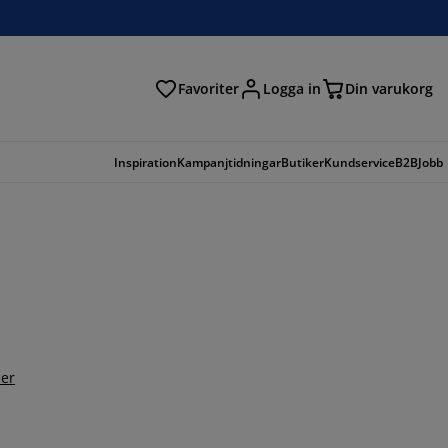
Favoriter
Logga in
Din varukorg
Inspiration
Kampanjtidningar
Butiker
Kundservice
B2B
Jobb
er