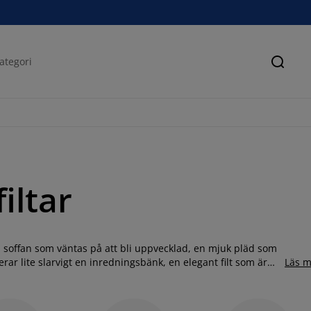
Sök
iltar
i soffan som väntas på att bli uppvecklad, en mjuk pläd som
perar lite slarvigt en inredningsbänk, en elegant filt som är
Läs m
. Hos JYSK hittar du många mysiga filtar i olika färger som
 brett sortiment innehållande fina virkade filtar och stickade
 passar in i just ditt hem. Spana in vårt stora utbud av filtar