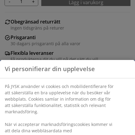
-
+
Lägg i varukorg
Obegränsad returrätt
Ingen tidsgräns på returer
Prisgaranti
30 dagars prisgaranti på alla varor
Flexibla leveranser
Få produkterna dit du vill på det sätt du vill
Varunummer: 4545000
Specifikationer