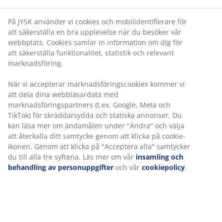
På JYSK använder vi cookies och mobilidentifierare för
att säkerställa en bra upplevelse när du besöker vår
webbplats. Cookies samlar in information om dig för
att säkerställa funktionalitet, statistik och relevant
marknadsföring.
När vi accepterar marknadsföringscookies kommer vi
att dela dina webbläsardata med
marknadsföringspartners (t.ex. Google, Meta och
TikTok) för skräddarsydda och statiska annonser. Du
kan läsa mer om ändamålen under "Ändra" och välja
att återkalla ditt samtycke genom att klicka på cookie-
ikonen. Genom att klicka på "Acceptera alla" samtycker
du till alla tre syftena. Läs mer om vår
insamling och
behandling av personuppgifter
och vår
cookiepolicy
.
Bland dina dekorativa tillbehör kan det vara en fördel
att få in lite vildmarks-känsla. Den gröna färgen och de
organiska formerna skapa ett dynamiskt och levande