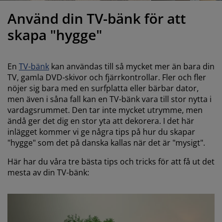
öbelvård
tebelysning
nsektsnät
akan
äddmadrasser
elysning
Använd din TV-bänk för att
önsterfilm
amping
arderober
adrasskydd
ushållsartiklar
skapa "hygge"
ardinstänger och tillbehör
ovrumsmöbler
ängramar
arnrum
En
TV-bänk
kan användas till så mycket mer än bara din
ytillbehör och sytråd
ängbotten med förvaring
vätt och stryk
TV, gamla DVD-skivor och fjärrkontrollar. Fler och fler
nöjer sig bara med en surfplatta eller bärbar dator,
men även i såna fall kan en TV-bänk vara till stor nytta i
ängbottnar
usdjur
vardagsrummet. Den tar inte mycket utrymme, men
ändå ger det dig en stor yta att dekorera. I det här
arnmadrasser
inlägget kommer vi ge några tips på hur du skapar
"hygge" som det på danska kallas när det är "mysigt".
arnsängar
Här har du våra tre bästa tips och tricks för att få ut det
mesta av din TV-bänk: