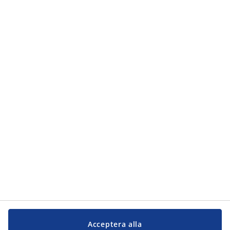
Kategorier
Kategorier
Kundservice
Kundservice
JYSK
JYSK
Kontakta oss
Följ JYSK
Acceptera alla