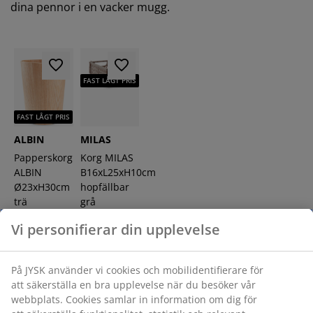
dina pennor i en vacker mugg.
FAST LÅGT PRIS
FAST LÅGT PRIS
ALBIN
MILAS
Papperskorg
Korg MILAS
ALBIN
B16xL25xH10cm
Ø23xH30cm
hopfällbar
trä
grå
Vi personifierar din upplevelse
200:-
20:-
/st.
/st.
På JYSK använder vi cookies och mobilidentifierare för
+ Flera
att säkerställa en bra upplevelse när du besöker vår
varianter
webbplats. Cookies samlar in information om dig för