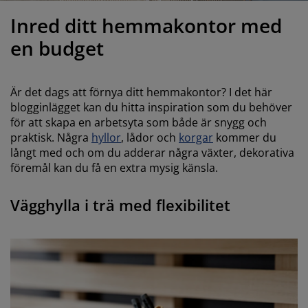
öbelvård
tebelysning
nsektsnät
akan
äddmadrasser
elysning
Inred ditt hemmakontor med
önsterfilm
amping
arderober
adrasskydd
ushållsartiklar
en budget
ardinstänger och tillbehör
ovrumsmöbler
ängramar
arnrum
Är det dags att förnya ditt hemmakontor? I det här
ytillbehör och sytråd
ängbotten med förvaring
vätt och stryk
blogginlägget kan du hitta inspiration som du behöver
för att skapa en arbetsyta som både är snygg och
praktisk. Några
hyllor
, lådor och
korgar
kommer du
ängbottnar
usdjur
långt med och om du adderar några växter, dekorativa
föremål kan du få en extra mysig känsla.
arnmadrasser
Vägghylla i trä med flexibilitet
arnsängar