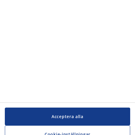
Kategorier
Kundservice
Kundservice
JYSK
JYSK
Kontakta oss
Följ JYSK
Acceptera alla
Cookie-inställningar