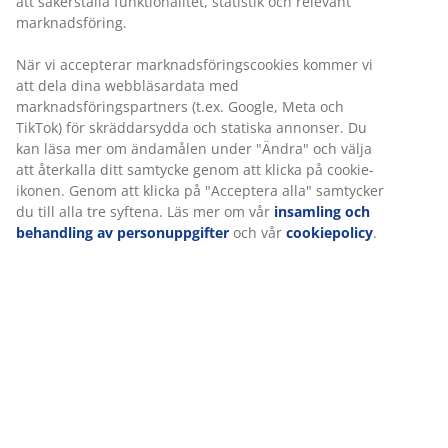
att säkerställa funktionalitet, statistik och relevant
marknadsföring.
Praktiska förvaringslösningar för
hemmakontor
När vi accepterar marknadsföringscookies kommer vi
att dela dina webbläsardata med
marknadsföringspartners (t.ex. Google, Meta och
Dina förvaringslösningar behöver inte vara tråkiga.
TikTok) för skräddarsydda och statiska annonser. Du
Små förvaringshinkar är ett praktiskt sätt att
kan läsa mer om ändamålen under "Ändra" och välja
organisera omslagspapper och andra konstiga
att återkalla ditt samtycke genom att klicka på cookie-
föremål. Du kan även använda dem som en
ikonen. Genom att klicka på "Acceptera alla" samtycker
papperskorg och sätta på locket om du vill ha ett extra
du till alla tre syftena. Läs mer om vår
insamling och
rent utseende på ditt hemmakontor.
behandling av personuppgifter
och vår
cookiepolicy
.
FAST LÅGT PRIS
ALBIN
Papperskorg