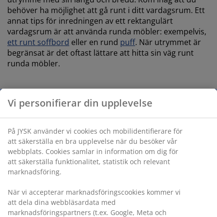
behöver ha möjlighet att gå runt i ditt vardagsrum. Ett
annat tips för inredningen av ett rektangulärt
vardagsrum är att använda runda möbler: exempelvis,
ett runt soffbord
eller en rund
puff
. När utrymmet är
begränsat är det oftast lättare att hitta sin väg runt
runda möbler.
Vi personifierar din upplevelse
Gör bästa möjliga användning av utrymmen i
På JYSK använder vi cookies och mobilidentifierare för
hörnen
att säkerställa en bra upplevelse när du besöker vår
webbplats. Cookies samlar in information om dig för
Ett annat sätt att göra bästa användning av utrymmet i
att säkerställa funktionalitet, statistik och relevant
ditt rektangulära vardagsrum är att utnyttja hörnen i
marknadsföring.
vardagsrummet och välja en
hörnhylla
. Det är en stor
När vi accepterar marknadsföringscookies kommer vi
match för formen av rummet och skapar också
att dela dina webbläsardata med
utmärkt förvaring. Om du behöver hålla saker på hyllan
marknadsföringspartners (t.ex. Google, Meta och
gömda, kan du välja att placera
korgar eller lådor
på