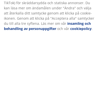
TikTok) för skräddarsydda och statiska annonser. Du
hyllan.
kan läsa mer om ändamålen under "Ändra" och välja
att återkalla ditt samtycke genom att klicka på cookie-
ikonen. Genom att klicka på "Acceptera alla" samtycker
du till alla tre syftena. Läs mer om vår
insamling och
behandling av personuppgifter
och vår
cookiepolicy
.
Ett litet hörnbord är också en utmärkt möbel för ett
smalt, rektangulärt vardagsrum. Det är ett bra sätt att
utnyttja utrymmet i hörnen där det kan vara svårt att
placera andra möbler. Ett annat uppenbart alternativ
är också att placera en
fåtölj
bredvid hörnbordet.
Välj ljusa färger och gör plats för naturligt
ljusflöde
Smala och rektangulära rum kan kännas små. Så ett
bra trick är att använda ljusa möbler och ljusa tillbehör
i din inredning. Du bör också komma ihåg att låta det
naturliga inflödet av ljus göra dess effekt. Ett rum med
stort, naturligt ljusinsläpp kommer snart verka större
och mer inbjudande.