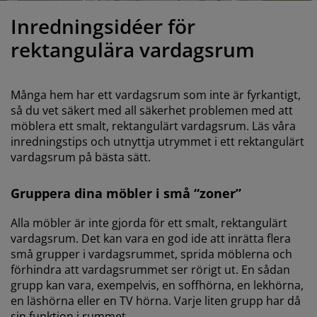
öbelvård
tebelysning
nsektsnät
akan
äddmadrasser
elysning
Inredningsidéer för
önsterfilm
amping
arderober
adrasskydd
ushållsartiklar
rektangulära vardagsrum
ardinstänger och tillbehör
ovrumsmöbler
ängramar
arnrum
Många hem har ett vardagsrum som inte är fyrkantigt,
ytillbehör och sytråd
ängbotten med förvaring
vätt och stryk
så du vet säkert med all säkerhet problemen med att
möblera ett smalt, rektangulärt vardagsrum. Läs våra
inredningstips och utnyttja utrymmet i ett rektangulärt
ängbottnar
usdjur
vardagsrum på bästa sätt.
arnmadrasser
Gruppera dina möbler i små “zoner”
arnsängar
Alla möbler är inte gjorda för ett smalt, rektangulärt
vardagsrum. Det kan vara en god ide att inrätta flera
små grupper i vardagsrummet, sprida möblerna och
förhindra att vardagsrummet ser rörigt ut. En sådan
grupp kan vara, exempelvis, en soffhörna, en lekhörna,
en läshörna eller en TV hörna. Varje liten grupp har då
sin funktion i rummet.