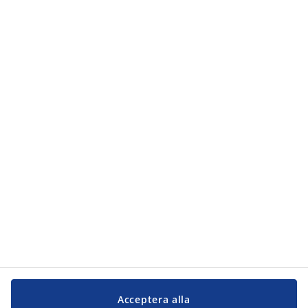
Kategorier
Kategorier
Kundservice
Kundservice
JYSK
JYSK
Kontakta oss
Följ JYSK
Acceptera alla