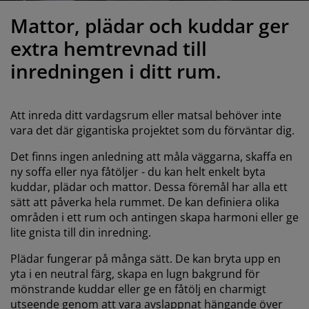
öbelvård
tebelysning
nsektsnät
akan
äddmadrasser
elysning
Mattor, plädar och kuddar ger
önsterfilm
amping
arderober
adrasskydd
ushållsartiklar
extra hemtrevnad till
inredningen i ditt rum.
ardinstänger och tillbehör
ovrumsmöbler
ängramar
arnrum
ytillbehör och sytråd
ängbotten med förvaring
vätt och stryk
Att inreda ditt vardagsrum eller matsal behöver inte
vara det där gigantiska projektet som du förväntar dig.
ängbottnar
usdjur
Det finns ingen anledning att måla väggarna, skaffa en
ny soffa eller nya fåtöljer - du kan helt enkelt byta
arnmadrasser
kuddar, plädar och mattor. Dessa föremål har alla ett
sätt att påverka hela rummet. De kan definiera olika
arnsängar
områden i ett rum och antingen skapa harmoni eller ge
lite gnista till din inredning.
Plädar fungerar på många sätt. De kan bryta upp en
yta i en neutral färg, skapa en lugn bakgrund för
mönstrande kuddar eller ge en fåtölj en charmigt
utseende genom att vara avslappnat hängande över