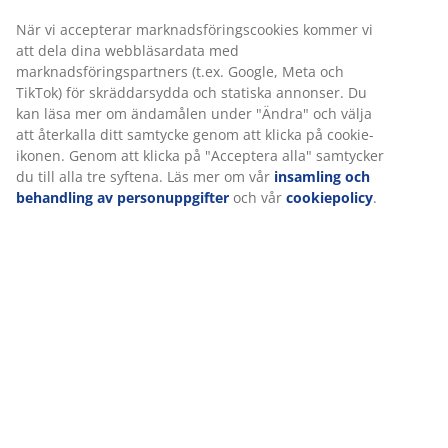
Konstfanér och stål:
Robusta, slitstarka material
FSC® Mix:
Trä och skogsbaserat material i den
här produkten kommer från FSC®-certifierade,
återvunna eller andra kontrollerade källor.
Elektriskt
Sitt/stå skrivbordet justeras med en elmotor så att du
enkelt kan höja eller sänka höjden med en
knapptryckning. Den intuitiva kontrollpanelen är
placerad vid kanten av bordsskivan. Du kan justera
skrivbordet exakt till din önskade sitt- eller ståhöjd.
Höj- och sänkbart
Den höj- och sänkbatra funktionen gör det enkelt för
dig att växla mellan sittande och stående medan du
arbetar. Den främjar en mer dynamisk arbetsdag med
möjlighet att variera din arbetsställning. Justera höjden
exakta efter dina behov för att förbättra din hållning
och minska spänningar.