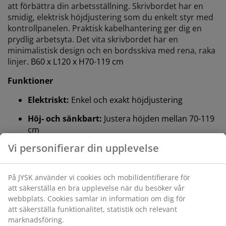
att förbättra din arbetsställning. Skrivbordet har en
smidig, elektrisk höjdjustering som du enkelt styr med
kontrollpanelen. Praktisk kabelhantering ger dig en
prydlig arbetsyta. Det vita skrivbordet har en
minimalistisk design och en bordsskiva med rena, raka
linjer
. B60 x L120 x H70-119 cm
Funktioner
Elektriskt:
Enkel och exakt höjdjustering
Höj- och sänkbart:
Justera höjden mellan 70-119
cm
Kabelhantering:
Organisera dina kablar under
bordsskivan
Kollisionsskydd:
Förhindrar kollision med
omgivande föremål
Justerbara fötter:
Säkerställer ett plant och
stabilt skrivbord