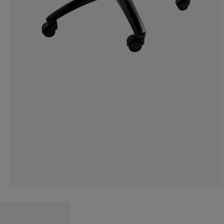
8.842105263157
13.26315789473
22.10526315789