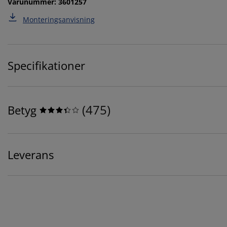
Varunummer: 3601257
Monteringsanvisning
Specifikationer
(
475
)
Betyg
Leverans