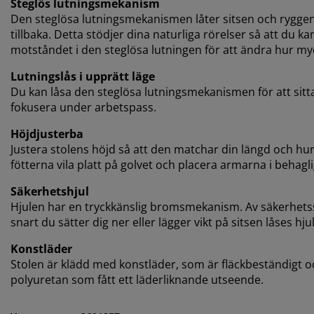
Steglös lutningsmekanism
Den steglösa lutningsmekanismen låter sitsen och ryggen l
tillbaka. Detta stödjer dina naturliga rörelser så att du k
motståndet i den steglösa lutningen för att ändra hur myc
Lutningslås i upprätt läge
Du kan låsa den steglösa lutningsmekanismen för att sitta
fokusera under arbetspass
.
Höjdjusterba
Justera stolens höjd så att den matchar din längd och hur d
fötterna vila platt på golvet och placera armarna i behagl
Säkerhetshjul
Hjulen har en tryckkänslig bromsmekanism. Av säkerhetssk
snart du sätter dig ner eller lägger vikt på sitsen låses hj
Konstläder
Stolen är klädd med konstläder, som är fläckbeständigt och
polyuretan som fått ett läderliknande utseende
.