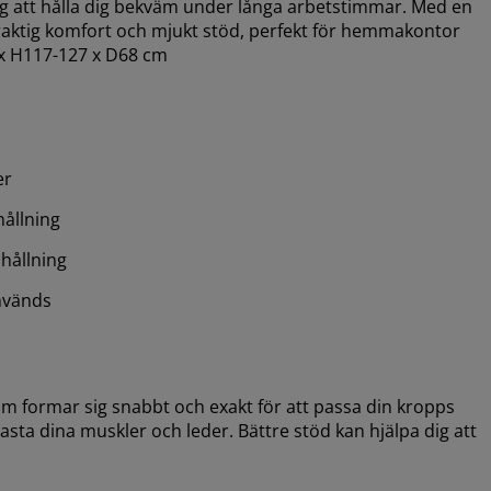
dig att hålla dig bekväm under långa arbetstimmar. Med en
raktig komfort och mjukt stöd, perfekt för hemmakontor
0 x H117-127 x D68 cm
er
hållning
 hållning
nvänds
 formar sig snabbt och exakt för att passa din kropps
avlasta dina muskler och leder. Bättre stöd kan hjälpa dig att