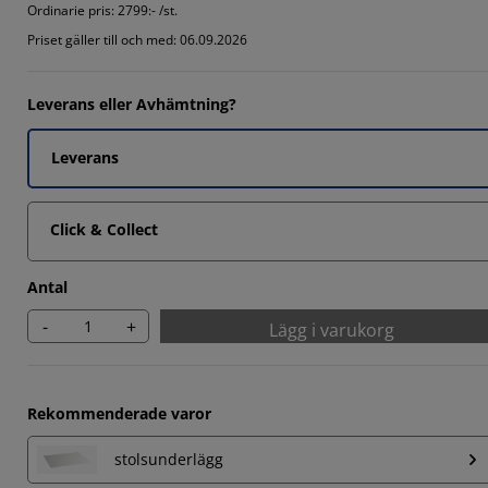
Ordinarie pris:
2799:- /st.
894%
Priset gäller till och med: 06.09.2026
6842%
Leverans eller Avhämtning?
4736%
Leverans
Click & Collect
Antal
-
+
Lägg i varukorg
Rekommenderade varor
stolsunderlägg