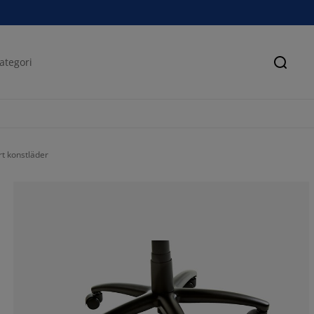
Sök
 konstläder
42.31578947368
13.47368421052