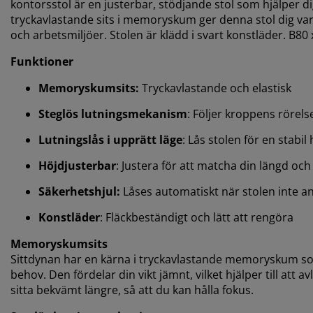
kontorsstol är en justerbar, stödjande stol som hjälper 
tryckavlastande sits i memoryskum ger denna stol dig va
och arbetsmiljöer. Stolen är klädd i svart konstläder. B8
Funktioner
Memoryskumsits:
Tryckavlastande och elastisk
Steglös lutningsmekanism
: Följer kroppens rörels
Lutningslås i upprätt läge
: Lås stolen för en stabil 
Höjdjusterbar
: Justera för att matcha din längd och
Säkerhetshjul:
Låses automatiskt när stolen inte a
Konstläder
: Fläckbeständigt och lätt att rengöra
Memoryskumsits
Sittdynan har en kärna i tryckavlastande memoryskum som
behov. Den fördelar din vikt jämnt, vilket hjälper till att 
sitta bekvämt längre, så att du kan hålla fokus
.