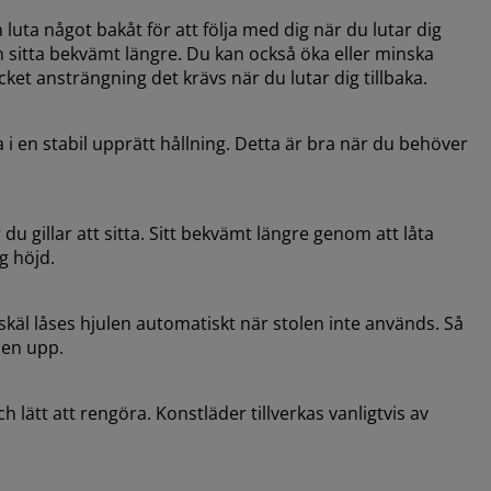
uta något bakåt för att följa med dig när du lutar dig
an sitta bekvämt längre. Du kan också öka eller minska
ket ansträngning det krävs när du lutar dig tillbaka
.
 i en stabil upprätt hållning. Detta är bra när du behöver
u gillar att sitta. Sitt bekvämt längre genom att låta
ig höjd
.
äl låses hjulen automatiskt när stolen inte används. Så
ulen upp
.
 lätt att rengöra. Konstläder tillverkas vanligtvis av