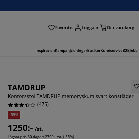
Favoriter
Logga in
Din varukorg
Inspiration
Kampanjtidningar
Butiker
Kundservice
B2B
Jobb
TAMDRUP
Kontorsstol TAMDRUP memoryskum svart konstläder
(
475
)
-55%
421%
1250:-
/st.
6315%
Lägsta pris 30 dagar:
2799:- /st. (-55%)