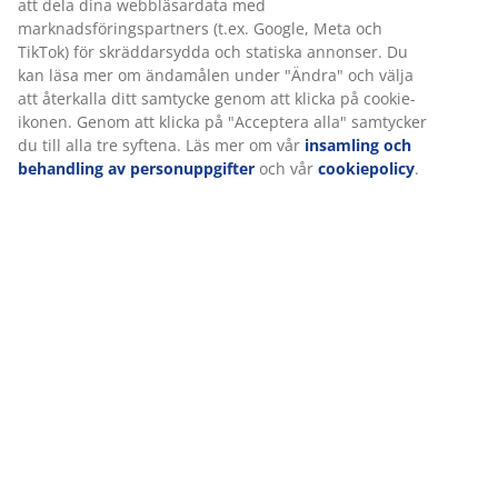
att dela dina webbläsardata med
marknadsföringspartners (t.ex. Google, Meta och
TikTok) för skräddarsydda och statiska annonser. Du
Specifikationer
kan läsa mer om ändamålen under "Ändra" och välja
att återkalla ditt samtycke genom att klicka på cookie-
ikonen. Genom att klicka på "Acceptera alla" samtycker
du till alla tre syftena. Läs mer om vår
insamling och
Betyg
behandling av personuppgifter
och vår
cookiepolicy
.
(
139
)
Leverans